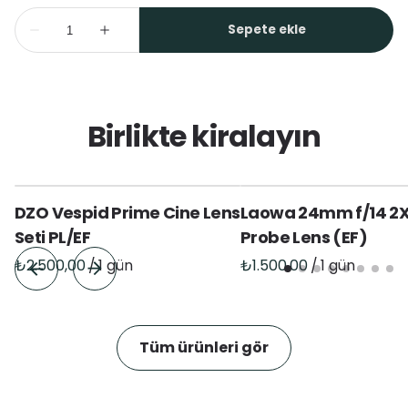
Birlikte kiralayın
DZO Vespid Prime Cine Lens
Laowa 24mm f/14 2
Seti PL/EF
Probe Lens (EF)
/
/
Tüm ürünleri gör