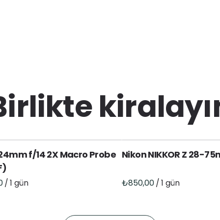
Birlikte kiralayı
24mm f/14 2X Macro Probe
Nikon NIKKOR Z 28-75
F)
/
/