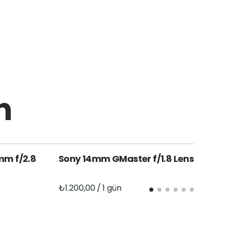
n
mm f/2.8
Sony 14mm GMaster f/1.8 Lens (E)
S
/