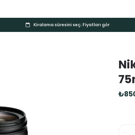
Ni
75