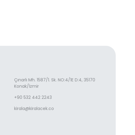
Çınarlı Mh. 1587/1. Sk. NO:4/1E D:4, 35170
Konak/İzmir
+90 532 442 2243
kirala@kiralacek.co