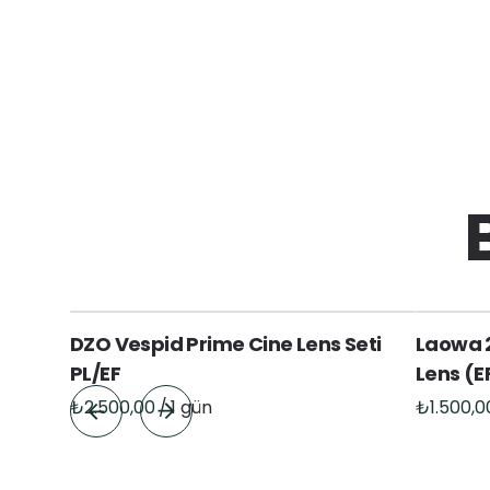
DZO Vespid Prime Cine Lens Seti
Laowa 
PL/EF
Lens (E
/