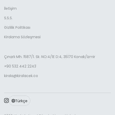
Bunlara ek olarak kapsamlı bir sözleşme
İletişim
yapmaktayız.
S.S.S.
Bu evraklardan eksik olması durumunda
maalesef kiralama yapılmamaktadır.
Gizlilik Politikası
Kiralama Sözleşmesi
Bütün evrakları e-devlet üzerinden 2-3 dk
ayırarak temin edebilirsiniz.
Evrakları WhatsApp üzerinden firmamıza
Çınarlı Mh. 1587/1. Sk. NO:4/1E D:4, 35170 Konak/İzmir
göndermeniz yeterlidir.
+90 532 442 2243
kirala@kiralacek.co
Türkçe