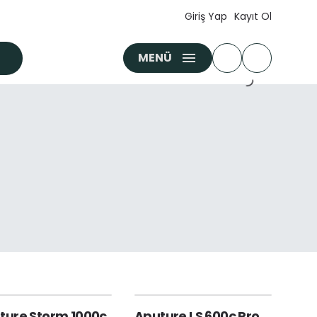
Giriş Yap
Kayıt Ol
MENÜ
ture Storm 1000c
Aputure LS 600c Pro