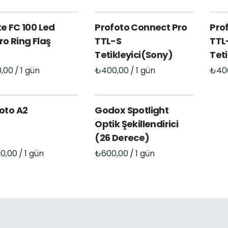
e FC 100 Led
Profoto Connect Pro
Pro
o Ring Flaş
TTL-S
TTL
Tetikleyici(Sony)
Tet
/
/
oto A2
Godox Spotlight
Optik Şekillendirici
(26 Derece)
/
/