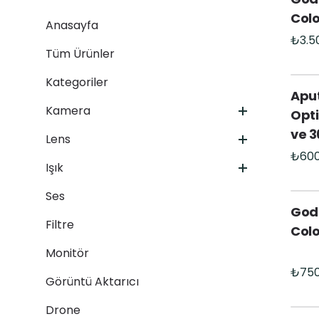
Col
Anasayfa
Tüm Ürünler
Kategoriler
Aput
Destekleyici
Kamera
Opti
Çevirici
ve 3
Lens
Işık Aksesuarı
Işık
Ses
Godo
Filtre
Colo
Monitör
Görüntü Aktarıcı
Drone