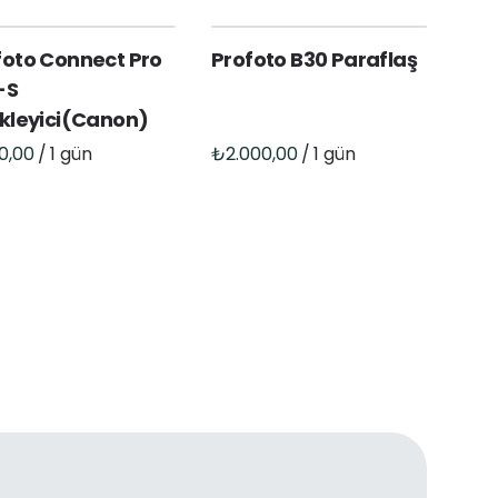
foto Connect Pro
Profoto B30 Paraflaş
-S
ikleyici(Canon)
/
/