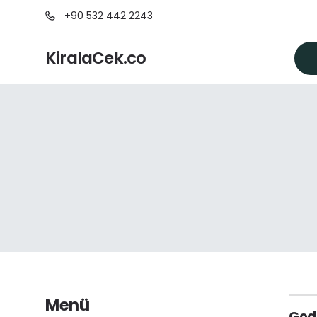
+90 532 442 2243
KiralaCek.co
Menü
God