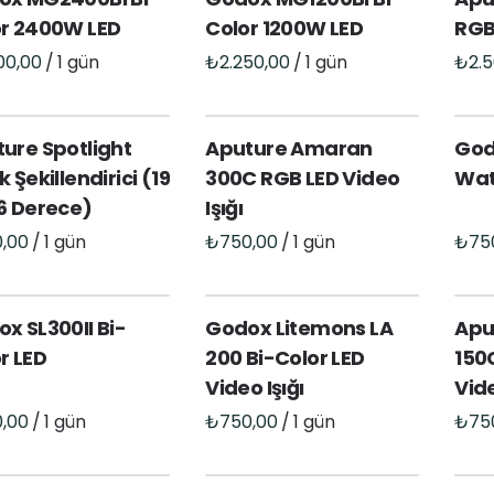
or 2400W LED
Color 1200W LED
RGB 
/
/
ure Spotlight
Aputure Amaran
God
k Şekillendirici (19
300C RGB LED Video
Wat
6 Derece)
Işığı
/
/
x SL300II Bi-
Godox Litemons LA
Apu
r LED
200 Bi-Color LED
150
Video Işığı
Vide
/
/