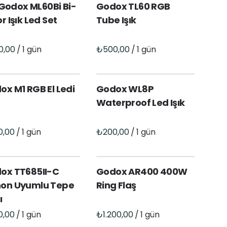
i Godox ML60Bi Bi-
Godox TL60 RGB
r Işık Led Set
Tube Işık
/
/
ox M1 RGB El Ledi
Godox WL8P
Waterproof Led Işık
/
/
ox TT685II-C
Godox AR400 400W
on Uyumlu Tepe
Ring Flaş
ı
/
/