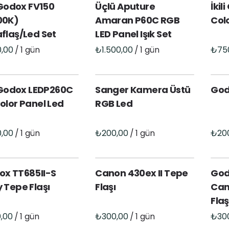
i Godox FV150
Üçlü Aputure
İkil
00K)
Amaran P60C RGB
Colo
flaş/Led Set
LED Panel Işık Set
/
/
i Godox LEDP260C
Sanger Kamera Üstü
God
olor Panel Led
RGB Led
/
/
ox TT685II-S
Canon 430ex II Tepe
God
 Tepe Flaşı
Flaşı
Can
Flaş
/
/