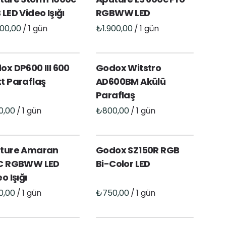
LED Video Işığı
RGBWW LED
/
/
ox DP600 III 600
Godox Witstro
t Paraflaş
AD600BM Akülü
Paraflaş
/
/
ture Amaran
Godox SZ150R RGB
C RGBWW LED
Bi-Color LED
o Işığı
/
/