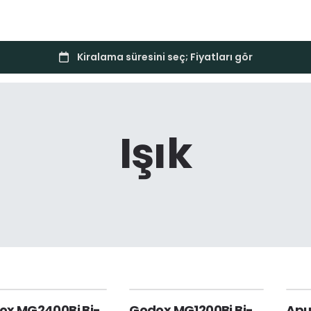
Işık
ox MG2400Bi Bi-
Godox MG1200Bi Bi-
Apu