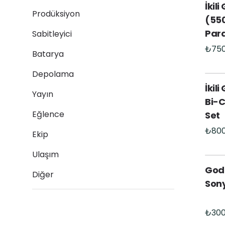
İkil
Prodüksiyon
(55
Para
Sabitleyici
Batarya
Depolama
İkil
Yayın
Bi-C
Eğlence
Set
Ekip
Ulaşım
God
Diğer
Sony