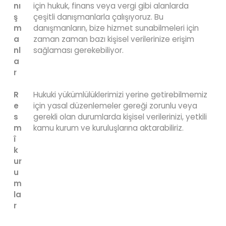
nı
için hukuk, finans veya vergi gibi alanlarda
ş
çeşitli danışmanlarla çalışıyoruz. Bu
m
danışmanların, bize hizmet sunabilmeleri için
a
zaman zaman bazı kişisel verilerinize erişim
nl
sağlaması gerekebiliyor.
a
r
R
Hukuki yükümlülüklerimizi yerine getirebilmemiz
e
için yasal düzenlemeler gereği zorunlu veya
s
gerekli olan durumlarda kişisel verilerinizi, yetkili
m
kamu kurum ve kuruluşlarına aktarabiliriz.
î
k
ur
u
m
la
r