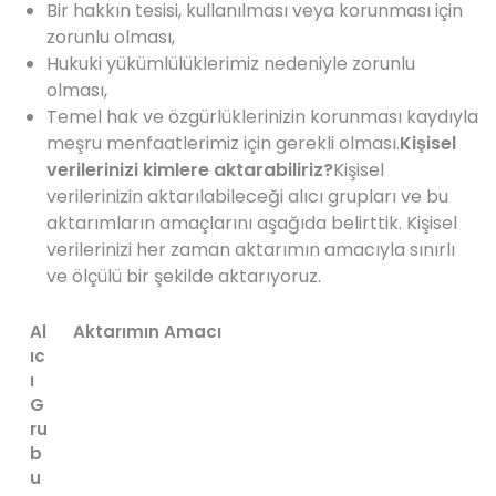
Bir hakkın tesisi, kullanılması veya korunması için
zorunlu olması,
Hukuki yükümlülüklerimiz nedeniyle zorunlu
olması,
Temel hak ve özgürlüklerinizin korunması kaydıyla
meşru menfaatlerimiz için gerekli olması.
Kişisel
verilerinizi kimlere aktarabiliriz?
Kişisel
verilerinizin aktarılabileceği alıcı grupları ve bu
aktarımların amaçlarını aşağıda belirttik. Kişisel
verilerinizi her zaman aktarımın amacıyla sınırlı
ve ölçülü bir şekilde aktarıyoruz.
Al
Aktarımın Amacı
ıc
ı
G
ru
b
u