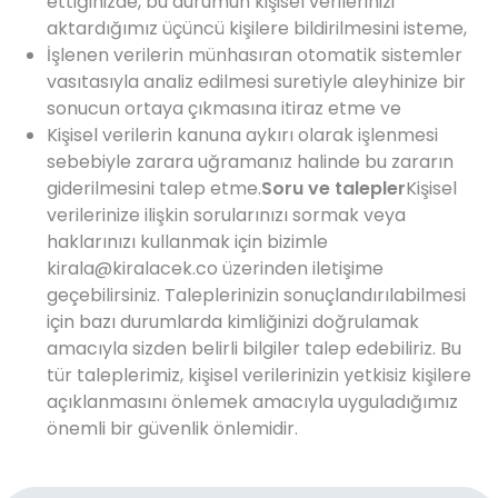
ettiğinizde, bu durumun kişisel verilerinizi
aktardığımız üçüncü kişilere bildirilmesini isteme,
İşlenen verilerin münhasıran otomatik sistemler
vasıtasıyla analiz edilmesi suretiyle aleyhinize bir
sonucun ortaya çıkmasına itiraz etme ve
Kişisel verilerin kanuna aykırı olarak işlenmesi
sebebiyle zarara uğramanız halinde bu zararın
giderilmesini talep etme.
Soru ve talepler
Kişisel
verilerinize ilişkin sorularınızı sormak veya
haklarınızı kullanmak için bizimle
kirala@kiralacek.co
üzerinden iletişime
geçebilirsiniz. Taleplerinizin sonuçlandırılabilmesi
için bazı durumlarda kimliğinizi doğrulamak
amacıyla sizden belirli bilgiler talep edebiliriz. Bu
tür taleplerimiz, kişisel verilerinizin yetkisiz kişilere
açıklanmasını önlemek amacıyla uyguladığımız
önemli bir güvenlik önlemidir.