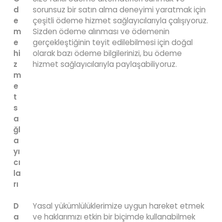
d
sorunsuz bir satın alma deneyimi yaratmak için
e
çeşitli ödeme hizmet sağlayıcılarıyla çalışıyoruz.
m
Sizden ödeme alınması ve ödemenin
e
gerçekleştiğinin teyit edilebilmesi için doğal
hi
olarak bazı ödeme bilgilerinizi, bu ödeme
z
hizmet sağlayıcılarıyla paylaşabiliyoruz.
m
e
t
s
a
ğl
a
yı
cı
la
rı
D
Yasal yükümlülüklerimize uygun hareket etmek
a
ve haklarımızı etkin bir biçimde kullanabilmek