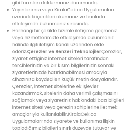
gibi formları doldurmanız durumunda,
Yayınlarımızı veya KiralaCek.co Uygulamaları
üzerindeki içerikleri okumanız ve bunlarla
etkileşimde bulunmanız sırasında,
Herhangi bir şekilde bizimle iletişime geçmeniz
veya hizmetlerimizle etkileşimde bulunmanız
halinde ilgili iletişim kanalı üzerinden elde
ederiz.
Çerezler ve Benzeri Teknolojiler
Çerezler,
ziyaret ettiğiniz internet siteleri tarafından
tercihlerinizin ve bir kısım bilgilerinizin sonraki
ziyaretlerinizde hatırlanabilmesi amacıyla
cihazınıza kaydedilen küçük metin dosyalarıdır.
Çerezler, internet sitelerine ek işlevler
kazandırmak, sitelerin daha verimli çalışmasını
sağlamak veya ziyaretiniz hakkındaki bazı bilgileri
internet sitesi veya çerezin sahiplerine iletmek
amaçlarıyla kullanılabilir.KiralaCek.co
Uygulamaları’nda ziyarete ve kullanıma ilişkin
topladığımız bilgileri sınırlı düzeyde tutuyor ve