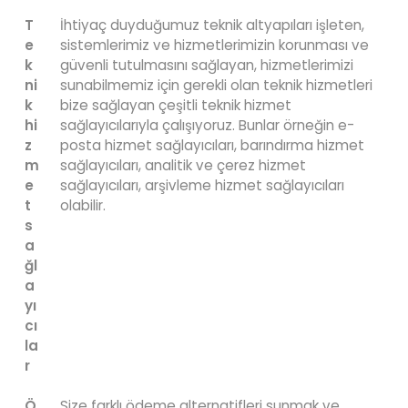
T
İhtiyaç duyduğumuz teknik altyapıları işleten,
e
sistemlerimiz ve hizmetlerimizin korunması ve
k
güvenli tutulmasını sağlayan, hizmetlerimizi
ni
sunabilmemiz için gerekli olan teknik hizmetleri
k
bize sağlayan çeşitli teknik hizmet
hi
sağlayıcılarıyla çalışıyoruz. Bunlar örneğin e-
z
posta hizmet sağlayıcıları, barındırma hizmet
m
sağlayıcıları, analitik ve çerez hizmet
e
sağlayıcıları, arşivleme hizmet sağlayıcıları
t
olabilir.
s
a
ğl
a
yı
cı
la
r
Ö
Size farklı ödeme alternatifleri sunmak ve