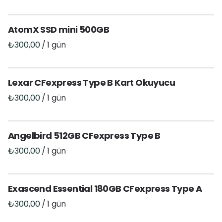
Menü
AtomX SSD mini 500GB
/
Anasayfa
Tüm Ürünler
Lexar CFexpress Type B Kart Okuyucu
Kategoriler
Destekleyici
/
Kamera
Çevirici
Lens
Angelbird 512GB CFexpress Type B
Işık Aksesuarı
Işık
/
Ses
Filtre
Exascend Essential 180GB CFexpress Type A
/
Monitör