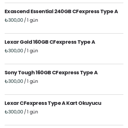
Görüntü Aktarıcı
Exascend Essential 240GB CFexpress Type A
Drone
/
Prodüksiyon
Sabitleyici
Lexar Gold 160GB CFexpress Type A
Batarya
/
Depolama
Yayın
Sony Tough 160GB CFexpress Type A
/
Eğlence
Ekip
Lexar CFexpress Type A Kart Okuyucu
Ulaşım
/
Diğer