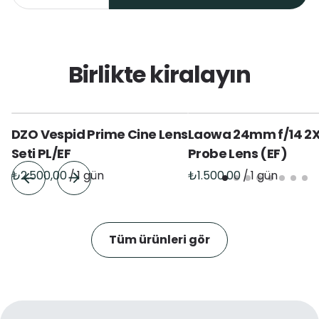
Birlikte kiralayın
DZO Vespid Prime Cine Lens
Laowa 24mm f/14 2
Seti PL/EF
Probe Lens (EF)
/
/
Tüm ürünleri gör