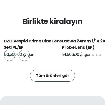
Birlikte kiralayın
DZO Vespid Prime Cine Lens
Laowa 24mm f/14 2
Seti PL/EF
Probe Lens (EF)
/
/
Tüm ürünleri gör