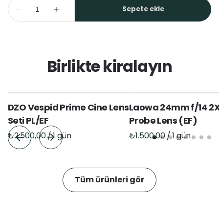
Birlikte kiralayın
DZO Vespid Prime Cine Lens
Laowa 24mm f/14 2
Seti PL/EF
Probe Lens (EF)
/
/
Tüm ürünleri gör