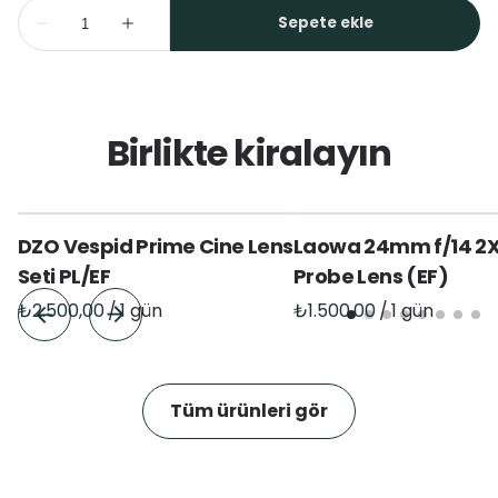
Birlikte kiralayın
DZO Vespid Prime Cine Lens
Laowa 24mm f/14 2
Seti PL/EF
Probe Lens (EF)
/
/
Tüm ürünleri gör