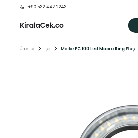
+90 532 442 2243
KiralaCek.co
Ürünler
Işık
Meike FC 100 Led Macro Ring Flaş