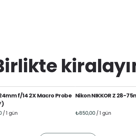
Birlikte kiralayı
24mm f/14 2X Macro Probe
Nikon NIKKOR Z 28-75
F)
/
/