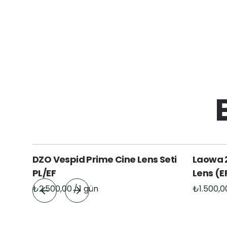
DZO Vespid Prime Cine Lens Seti
Laowa 
PL/EF
Lens (E
/