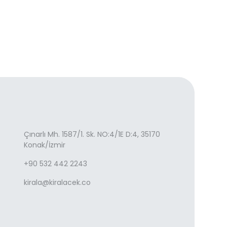
Çınarlı Mh. 1587/1. Sk. NO:4/1E D:4, 35170
Konak/İzmir
+90 532 442 2243
kirala@kiralacek.co