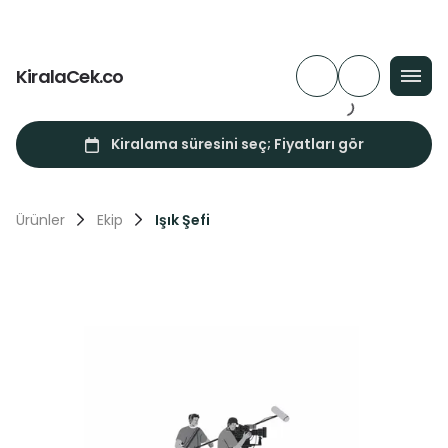
KiralaCek.co
Ürünler
Ekip
Işık Şefi