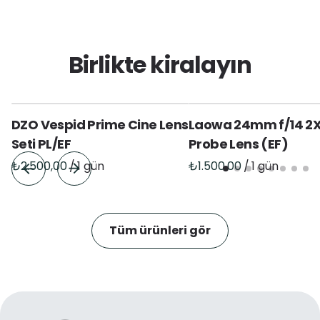
Birlikte kiralayın
DZO Vespid Prime Cine Lens
Laowa 24mm f/14 2
Seti PL/EF
Probe Lens (EF)
/
/
Tüm ürünleri gör