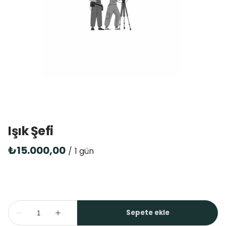
Işık Şefi
/