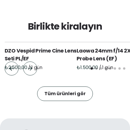
Birlikte kiralayın
DZO Vespid Prime Cine Lens
Laowa 24mm f/14 2
Seti PL/EF
Probe Lens (EF)
/
/
Tüm ürünleri gör