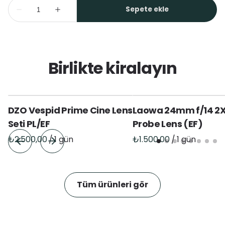
Birlikte kiralayın
DZO Vespid Prime Cine Lens
Laowa 24mm f/14 2
Seti PL/EF
Probe Lens (EF)
/
/
Tüm ürünleri gör