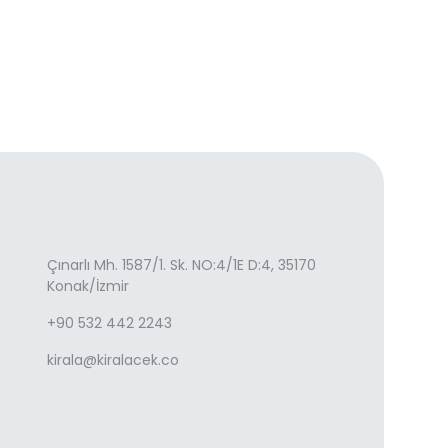
Çınarlı Mh. 1587/1. Sk. NO:4/1E D:4, 35170
Konak/İzmir
+90 532 442 2243
kirala@kiralacek.co