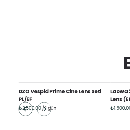
DZO Vespid Prime Cine Lens Seti
Laowa 
PL/EF
Lens (E
/