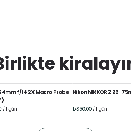
Birlikte kiralayı
24mm f/14 2X Macro Probe
Nikon NIKKOR Z 28-75
F)
/
/