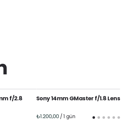
n
mm f/2.8
Sony 14mm GMaster f/1.8 Lens (E)
S
/