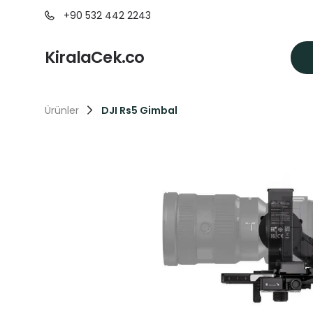
+90 532 442 2243
KiralaCek.co
Ürünler
DJI Rs5 Gimbal