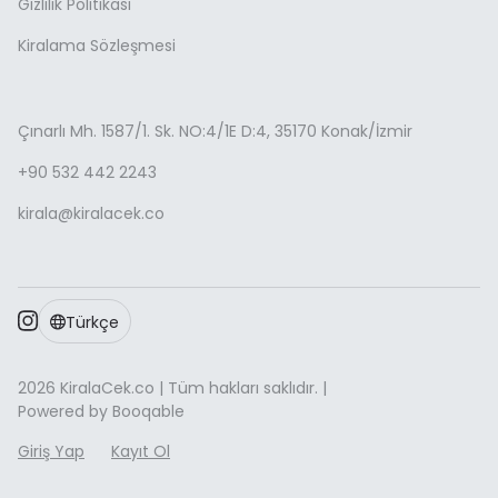
Gizlilik Politikası
Kiralama Sözleşmesi
Çınarlı Mh. 1587/1. Sk. NO:4/1E D:4, 35170 Konak/İzmir
+90 532 442 2243
kirala@kiralacek.co
Türkçe
2026 KiralaCek.co | Tüm hakları saklıdır. |
Powered by Booqable
Giriş Yap
Kayıt Ol