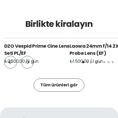
Birlikte kiralayın
DZO Vespid Prime Cine Lens
Laowa 24mm f/14 2
Seti PL/EF
Probe Lens (EF)
/
/
Tüm ürünleri gör