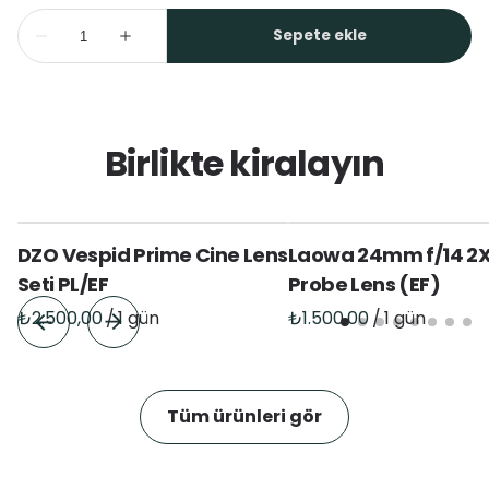
Birlikte kiralayın
DZO Vespid Prime Cine Lens
Laowa 24mm f/14 2
Seti PL/EF
Probe Lens (EF)
/
/
Tüm ürünleri gör