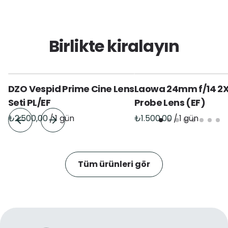
Birlikte kiralayın
DZO Vespid Prime Cine Lens
Laowa 24mm f/14 2
Seti PL/EF
Probe Lens (EF)
/
/
Tüm ürünleri gör