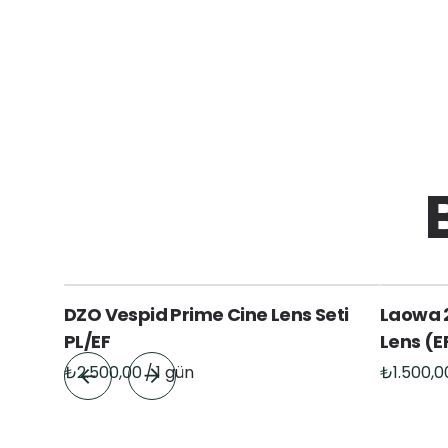
DZO Vespid Prime Cine Lens Seti
Laowa 
PL/EF
Lens (E
/