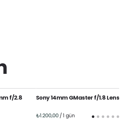
n
mm f/2.8
Sony 14mm GMaster f/1.8 Lens (E)
S
/