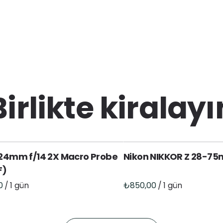
Birlikte kiralayı
24mm f/14 2X Macro Probe
Nikon NIKKOR Z 28-75
F)
/
/