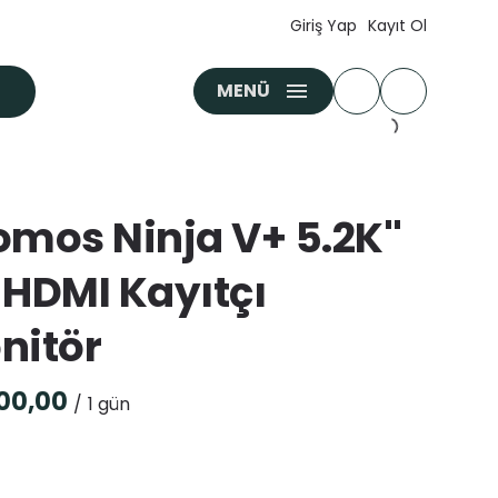
Giriş Yap
Kayıt Ol
MENÜ
omos Ninja V+ 5.2K''
 HDMI Kayıtçı
nitör
/