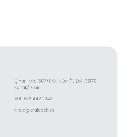
Çınarlı Mh. 1587/1. Sk. NO:4/1E D:4, 35170
Konak/İzmir
+90 532 442 2243
kirala@kiralacek.co