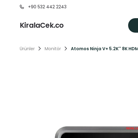
+90 532 442 2243
KiralaCek.co
Ürünler
Monitör
Atomos Ninja V+ 5.2K'' 8K HDM