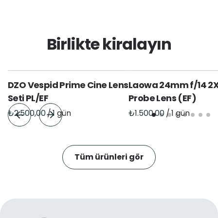
Birlikte kiralayın
DZO Vespid Prime Cine Lens
Laowa 24mm f/14 2
Seti PL/EF
Probe Lens (EF)
/
/
Tüm ürünleri gör